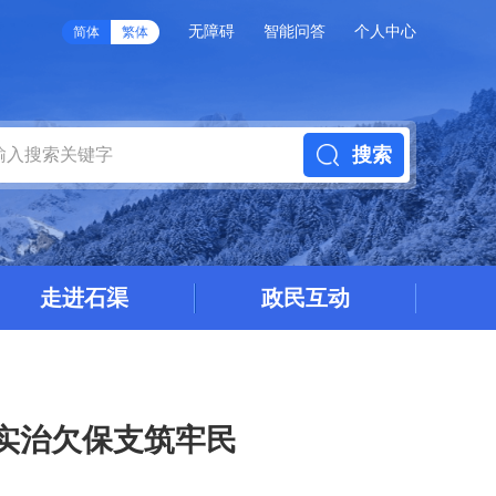
无障碍
智能问答
个人中心
简体
繁体
搜索
走进石渠
政民互动
实治欠保支筑牢民