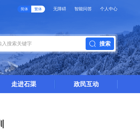
无障碍
智能问答
个人中心
简体
繁体
搜索
走进石渠
政民互动
训