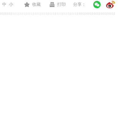
中
小
收藏
打印
分享：