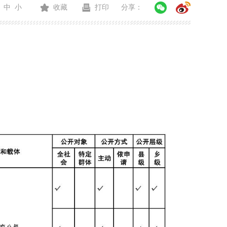
中
小
收藏
打印
分享：