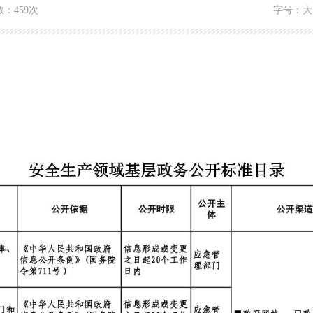
数：
459次
字号：
大