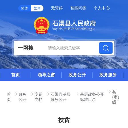
无障碍
智能问答
个人中心
简体
繁体
一网搜
首页
领导之窗
政务公开
政务服务
县
首
政务
专题
石渠县基层
基层政务公开
(市)
页
公开
专栏
政务公开
标准目录
级
扶贫