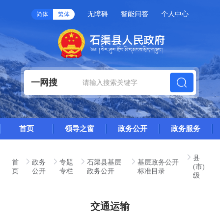
无障碍
智能问答
个人中心
简体
繁体
一网搜
首页
领导之窗
政务公开
政务服务
县
首
政务
专题
石渠县基层
基层政务公开
(市)
页
公开
专栏
政务公开
标准目录
级
交通运输