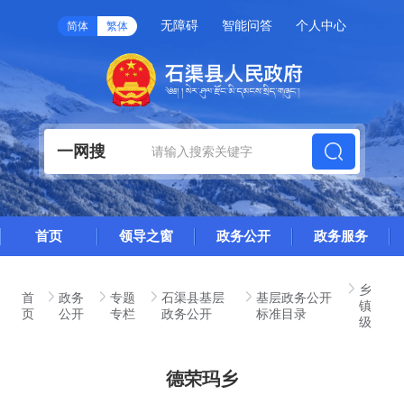
无障碍
智能问答
个人中心
简体
繁体
一网搜
首页
领导之窗
政务公开
政务服务
乡
首
政务
专题
石渠县基层
基层政务公开
镇
页
公开
专栏
政务公开
标准目录
级
德荣玛乡