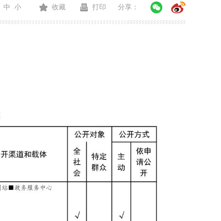
中
小
收藏
打印
分享：