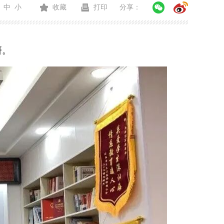
中
小
收藏
打印
分享：
研。