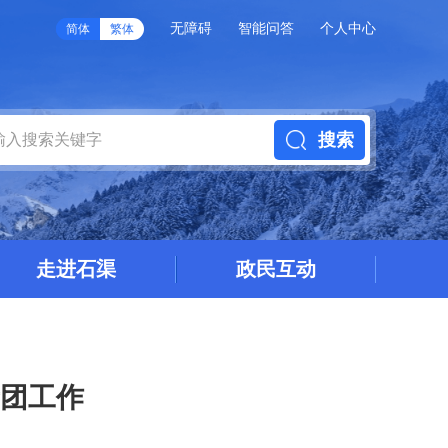
无障碍
智能问答
个人中心
简体
繁体
搜索
走进石渠
政民互动
团工作