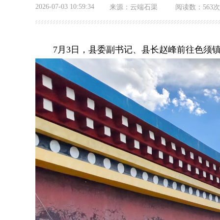
2026-07-03 10:59:34
来源：
云端石渠
阅读数：
563次
7月
3
日
，县委副书记、县长赵峰前往色须