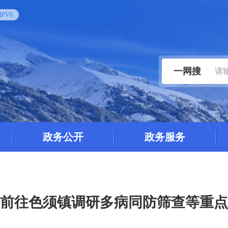
PV6
一网搜
政务公开
政务服务
前往色须镇调研多病同防筛查等重点