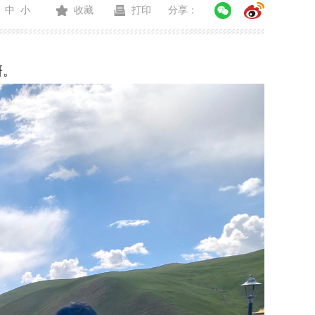
中
小
收藏
打印
分享：
研。