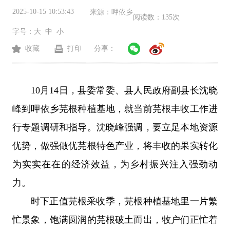
2025-10-15 10:53:43
来源：
呷依乡
阅读数：
135次
字号：
大
中
小
收藏
打印
分享：
10月14日，县委常委、县人民政府副县长沈晓
峰到呷依乡芫根种植基地，就当前芫根丰收工作进
行专题调研和指导。沈晓峰强调，要立足本地资源
优势，做强做优芫根特色产业，将丰收的果实转化
为实实在在的经济效益，为乡村振兴注入强劲动
力。
时下正值芫根采收季，芫根种植基地里一片繁
忙景象，饱满圆润的芫根破土而出，牧户们正忙着