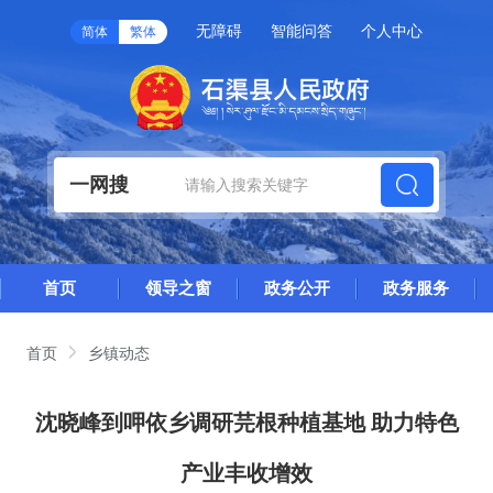
无障碍
智能问答
个人中心
简体
繁体
一网搜
首页
领导之窗
政务公开
政务服务
首页
乡镇动态
沈晓峰到呷依乡调研芫根种植基地 助力特色
产业丰收增效