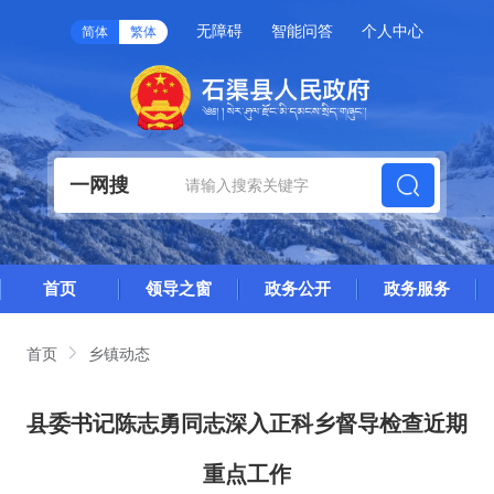
无障碍
智能问答
个人中心
简体
繁体
一网搜
首页
领导之窗
政务公开
政务服务
首页
乡镇动态
县委书记陈志勇同志深入正科乡督导检查近期
重点工作