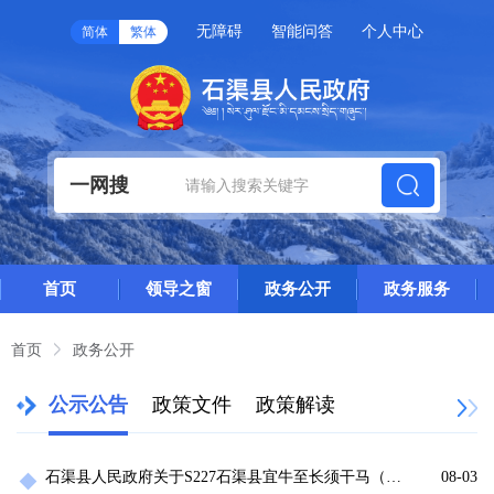
无障碍
智能问答
个人中心
简体
繁体
一网搜
首页
领导之窗
政务公开
政务服务
首页
政务公开
公示公告
政策文件
政策解读
石渠县人民政府关于S227石渠县宜牛至长须干马（德格界）公路改建工程项目用地征收的公告
08-03